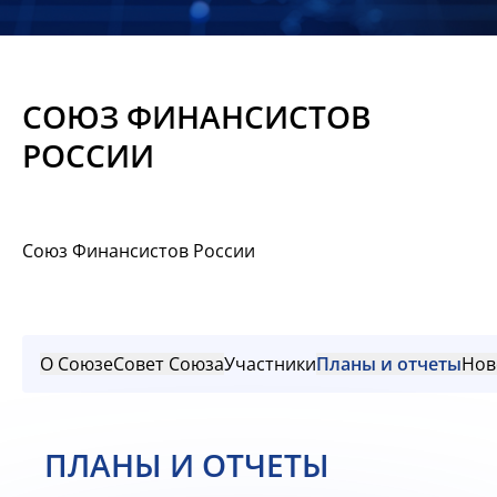
Новости
Мероприятия
СОЮЗ ФИНАНСИСТОВ
Материалы
РОССИИ
Обмен
опытом
Союз Финансистов России
Вступить
О Союзе
Совет Союза
Участники
Планы и отчеты
Нов
ПЛАНЫ И ОТЧЕТЫ