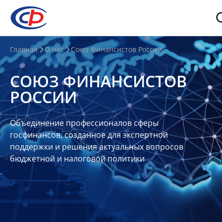
О
Главная
О нас
Союз Финансистов России
нас
СОЮЗ ФИНАНСИСТОВ
О
РОССИИ
СФР
Совет
Объединение профессионалов сферы
Союза
госфинансов, созданное для экспертной
Участники
поддержки и решения актуальных вопросов
бюджетной и налоговой политики
Планы
и
отчеты
Контакты