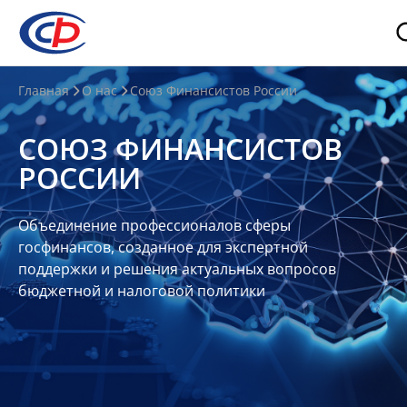
О
Главная
О нас
Союз Финансистов России
нас
СОЮЗ ФИНАНСИСТОВ
О
РОССИИ
СФР
Совет
Объединение профессионалов сферы
Союза
госфинансов, созданное для экспертной
Участники
поддержки и решения актуальных вопросов
бюджетной и налоговой политики
Планы
и
отчеты
Контакты