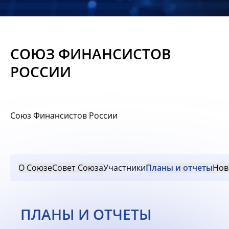
Новости
Мероприятия
СОЮЗ ФИНАНСИСТОВ
Материалы
РОССИИ
Обмен
опытом
Союз Финансистов России
Вступить
О Союзе
Совет Союза
Участники
Планы и отчеты
Нов
ПЛАНЫ И ОТЧЕТЫ