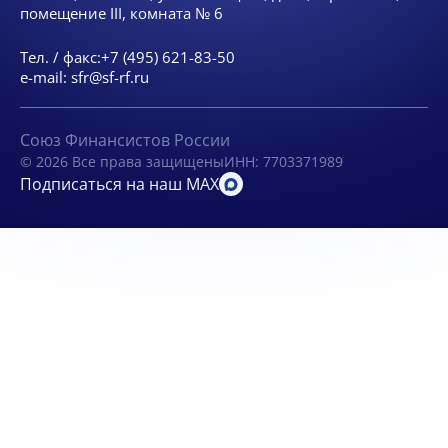
помещение III, комната № 6
Тел. / факс:
+7 (495) 621-83-50
e-mail:
sfr@sf-rf.ru
Союз Финансистов России
© 2026 Все права защищены
ИНН: 7703371989
Подписаться на наш MAX