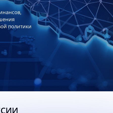
инансов,
ешения
вой политики
ССИИ