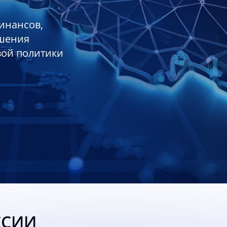
инансов,
ешения
вой политики
ССИИ