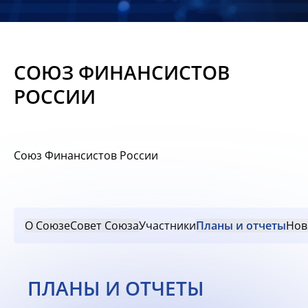
Новости
Мероприятия
СОЮЗ ФИНАНСИСТОВ
Материалы
РОССИИ
Обмен
опытом
Союз Финансистов России
Вступить
О Союзе
Совет Союза
Участники
Планы и отчеты
Нов
ПЛАНЫ И ОТЧЕТЫ