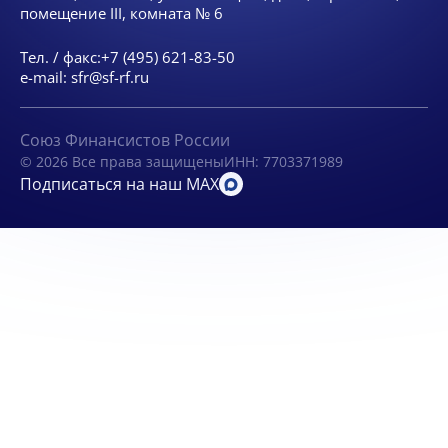
помещение III, комната № 6
Тел. / факс:
+7 (495) 621-83-50
e-mail:
sfr@sf-rf.ru
Союз Финансистов России
© 2026 Все права защищены
ИНН: 7703371989
Подписаться на наш MAX