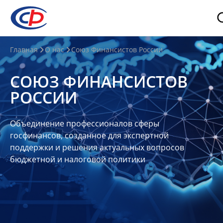
О
Главная
О нас
Союз Финансистов России
нас
СОЮЗ ФИНАНСИСТОВ
О
РОССИИ
СФР
Совет
Объединение профессионалов сферы
Союза
госфинансов, созданное для экспертной
Участники
поддержки и решения актуальных вопросов
бюджетной и налоговой политики
Планы
и
отчеты
Контакты