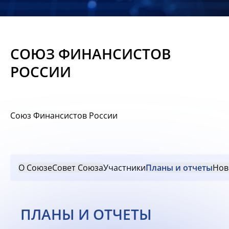
Новости
Мероприятия
СОЮЗ ФИНАНСИСТОВ
Материалы
РОССИИ
Обмен
опытом
Союз Финансистов России
Вступить
О Союзе
Совет Союза
Участники
Планы и отчеты
Нов
ПЛАНЫ И ОТЧЕТЫ