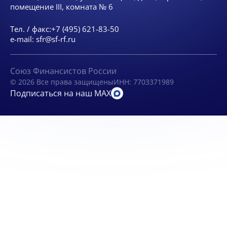
помещение III, комната № 6
Тел. / факс:
+7 (495) 621-83-50
e-mail:
sfr@sf-rf.ru
Союз Финансистов России
© 2026 Все права защищены
ИНН: 7703371989
Подписаться на наш MAX