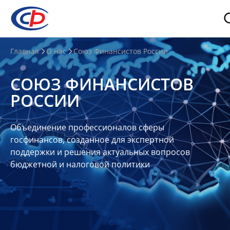
О
Главная
О нас
Союз Финансистов России
нас
СОЮЗ ФИНАНСИСТОВ
О
РОССИИ
СФР
Совет
Объединение профессионалов сферы
Союза
госфинансов, созданное для экспертной
Участники
поддержки и решения актуальных вопросов
бюджетной и налоговой политики
Планы
и
отчеты
Контакты