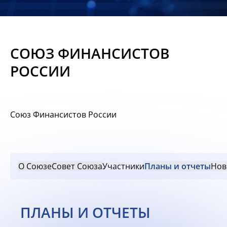
Новости
Мероприятия
СОЮЗ ФИНАНСИСТОВ
Материалы
РОССИИ
Обмен
опытом
Союз Финансистов России
Вступить
О Союзе
Совет Союза
Участники
Планы и отчеты
Нов
ПЛАНЫ И ОТЧЕТЫ