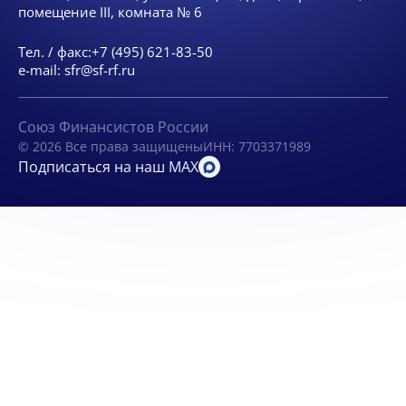
помещение III, комната № 6
Тел. / факс:
+7 (495) 621-83-50
e-mail:
sfr@sf-rf.ru
Союз Финансистов России
© 2026 Все права защищены
ИНН: 7703371989
Подписаться на наш MAX