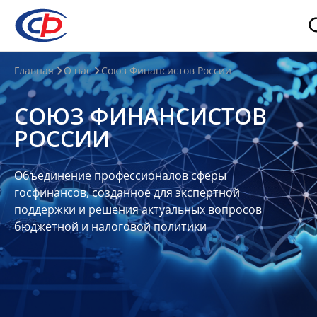
О
Главная
О нас
Союз Финансистов России
нас
СОЮЗ ФИНАНСИСТОВ
О
РОССИИ
СФР
Совет
Объединение профессионалов сферы
Союза
госфинансов, созданное для экспертной
Участники
поддержки и решения актуальных вопросов
бюджетной и налоговой политики
Планы
и
отчеты
Контакты