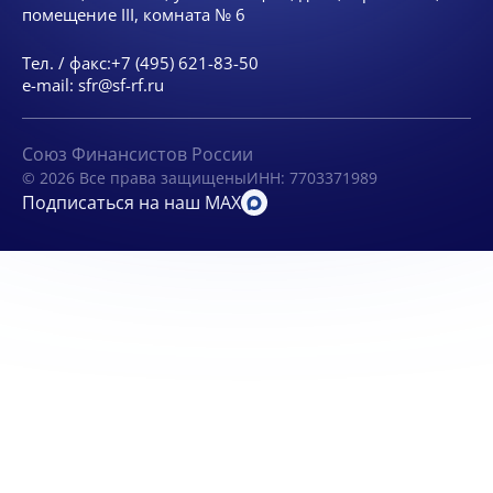
помещение III, комната № 6
Тел. / факс:
+7 (495) 621-83-50
e-mail:
sfr@sf-rf.ru
Союз Финансистов России
© 2026 Все права защищены
ИНН: 7703371989
Подписаться на наш MAX