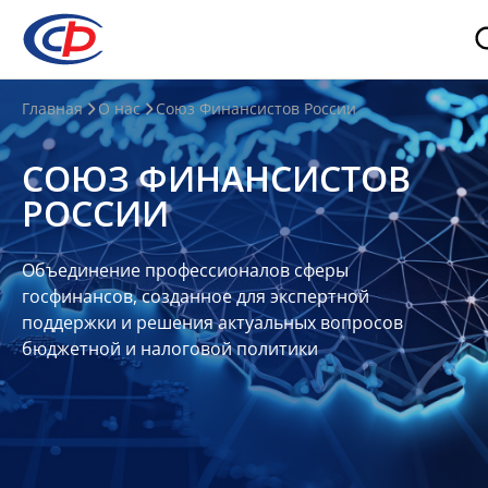
О
Главная
О нас
Союз Финансистов России
нас
СОЮЗ ФИНАНСИСТОВ
О
РОССИИ
СФР
Совет
Объединение профессионалов сферы
Союза
госфинансов, созданное для экспертной
Участники
поддержки и решения актуальных вопросов
бюджетной и налоговой политики
Планы
и
отчеты
Контакты