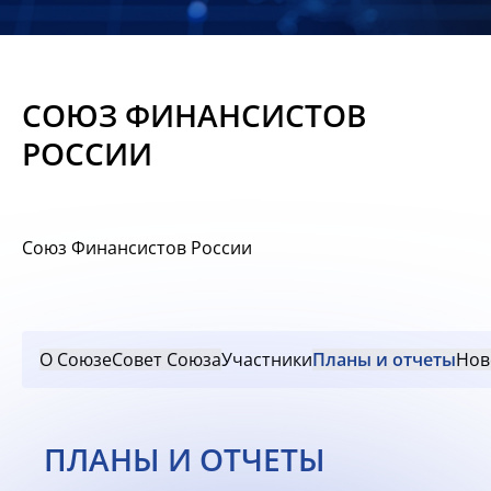
Новости
Мероприятия
СОЮЗ ФИНАНСИСТОВ
Материалы
РОССИИ
Обмен
опытом
Союз Финансистов России
Вступить
О Союзе
Совет Союза
Участники
Планы и отчеты
Нов
ПЛАНЫ И ОТЧЕТЫ