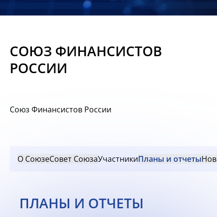
Новости
Мероприятия
СОЮЗ ФИНАНСИСТОВ
Материалы
РОССИИ
Обмен
опытом
Союз Финансистов России
Вступить
О Союзе
Совет Союза
Участники
Планы и отчеты
Нов
ПЛАНЫ И ОТЧЕТЫ