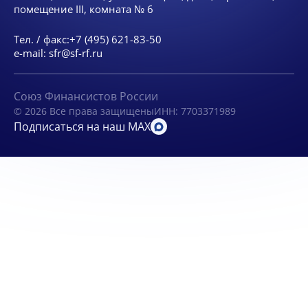
помещение III, комната № 6
Тел. / факс:
+7 (495) 621-83-50
e-mail:
sfr@sf-rf.ru
Союз Финансистов России
© 2026 Все права защищены
ИНН: 7703371989
Подписаться на наш MAX