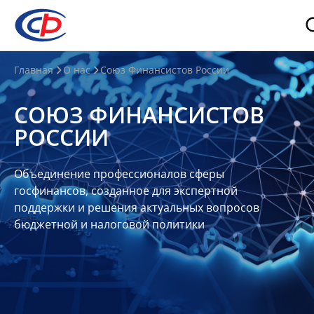
О
Главная
О нас
Союз Финансистов России
нас
СОЮЗ ФИНАНСИСТОВ
О
РОССИИ
СФР
Совет
Объединение профессионалов сферы
Союза
госфинансов, созданное для экспертной
Участники
поддержки и решения актуальных вопросов
бюджетной и налоговой политики
Планы
и
отчеты
Контакты