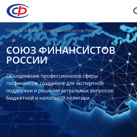
О
Главная
О нас
Союз Финансистов России
нас
СОЮЗ ФИНАНСИСТОВ
О
РОССИИ
СФР
Совет
Объединение профессионалов сферы
Союза
госфинансов, созданное для экспертной
Участники
поддержки и решения актуальных вопросов
бюджетной и налоговой политики
Планы
и
отчеты
Контакты