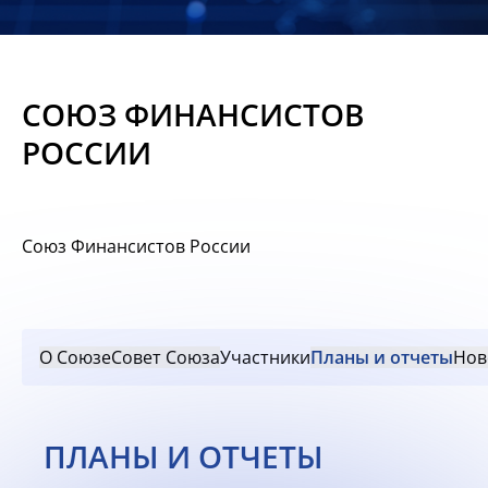
Новости
Мероприятия
СОЮЗ ФИНАНСИСТОВ
Материалы
РОССИИ
Обмен
опытом
Союз Финансистов России
Вступить
О Союзе
Совет Союза
Участники
Планы и отчеты
Нов
ПЛАНЫ И ОТЧЕТЫ