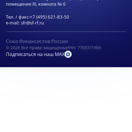
помещение III, комната № 6
Тел. / факс:
+7 (495) 621-83-50
e-mail:
sfr@sf-rf.ru
Союз Финансистов России
© 2026 Все права защищены
ИНН: 7703371989
Подписаться на наш MAX