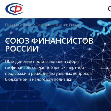
О
Главная
О нас
Союз Финансистов России
нас
СОЮЗ ФИНАНСИСТОВ
О
РОССИИ
СФР
Совет
Объединение профессионалов сферы
Союза
госфинансов, созданное для экспертной
Участники
поддержки и решения актуальных вопросов
бюджетной и налоговой политики
Планы
и
отчеты
Контакты