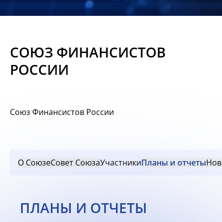
Новости
Мероприятия
СОЮЗ ФИНАНСИСТОВ
Материалы
РОССИИ
Обмен
опытом
Союз Финансистов России
Вступить
О Союзе
Совет Союза
Участники
Планы и отчеты
Нов
ПЛАНЫ И ОТЧЕТЫ