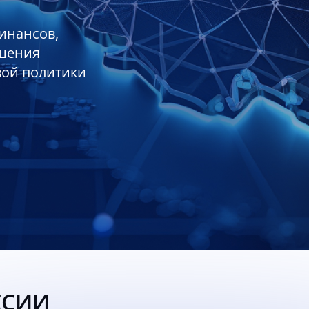
инансов,
ешения
вой политики
ССИИ