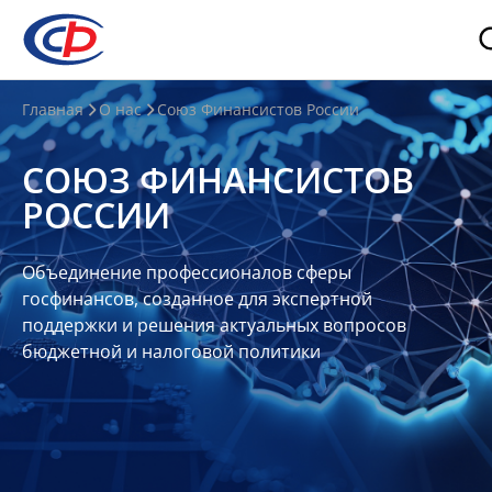
О
Главная
О нас
Союз Финансистов России
нас
СОЮЗ ФИНАНСИСТОВ
О
РОССИИ
СФР
Совет
Объединение профессионалов сферы
Союза
госфинансов, созданное для экспертной
Участники
поддержки и решения актуальных вопросов
бюджетной и налоговой политики
Планы
и
отчеты
Контакты