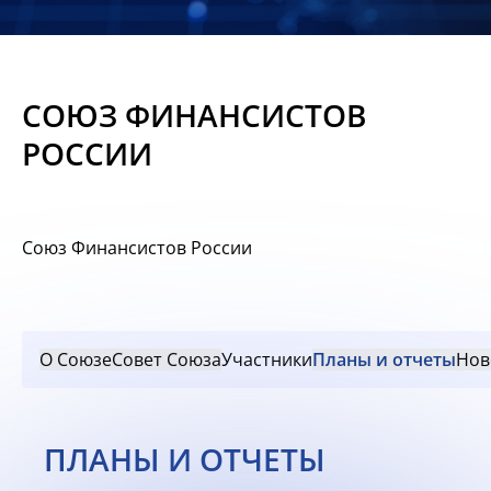
Новости
Мероприятия
СОЮЗ ФИНАНСИСТОВ
Материалы
РОССИИ
Обмен
опытом
Союз Финансистов России
Вступить
О Союзе
Совет Союза
Участники
Планы и отчеты
Нов
ПЛАНЫ И ОТЧЕТЫ