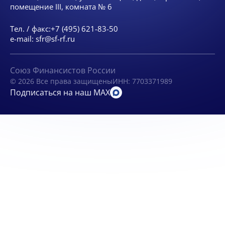
помещение III, комната № 6
Тел. / факс:
+7 (495) 621-83-50
e-mail:
sfr@sf-rf.ru
Союз Финансистов России
© 2026 Все права защищены
ИНН: 7703371989
Подписаться на наш MAX