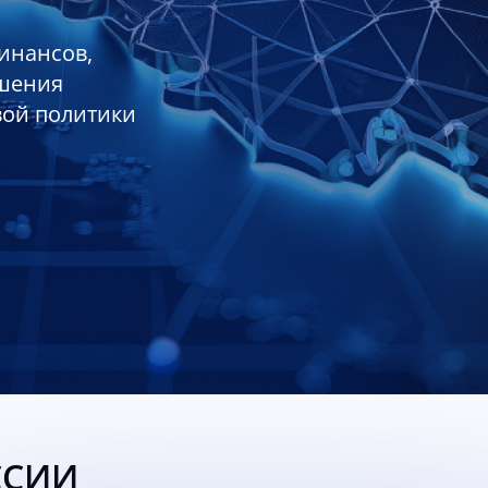
инансов,
ешения
вой политики
ССИИ