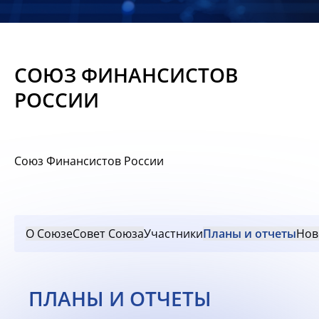
Новости
Мероприятия
СОЮЗ ФИНАНСИСТОВ
Материалы
РОССИИ
Обмен
опытом
Союз Финансистов России
Вступить
О Союзе
Совет Союза
Участники
Планы и отчеты
Нов
ПЛАНЫ И ОТЧЕТЫ