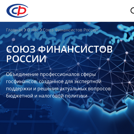
О
Главная
О нас
Союз Финансистов России
нас
СОЮЗ ФИНАНСИСТОВ
О
РОССИИ
СФР
Совет
Объединение профессионалов сферы
Союза
госфинансов, созданное для экспертной
Участники
поддержки и решения актуальных вопросов
бюджетной и налоговой политики
Планы
и
отчеты
Контакты