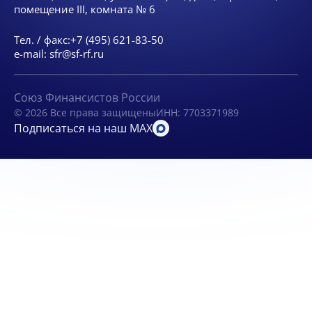
помещение III, комната № 6
Тел. / факс:
+7 (495) 621-83-50
e-mail:
sfr@sf-rf.ru
Союз Финансистов России
© 2026 Все права защищены
ИНН: 7703371989
Подписаться на наш MAX