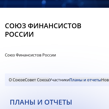
Новости
Мероприятия
СОЮЗ ФИНАНСИСТОВ
Материалы
РОССИИ
Обмен
опытом
Союз Финансистов России
Вступить
О Союзе
Совет Союза
Участники
Планы и отчеты
Нов
ПЛАНЫ И ОТЧЕТЫ