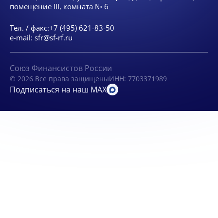
помещение III, комната № 6
Тел. / факс:
+7 (495) 621-83-50
e-mail:
sfr@sf-rf.ru
Союз Финансистов России
© 2026 Все права защищены
ИНН: 7703371989
Подписаться на наш MAX