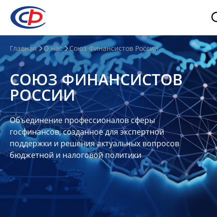
О
Главная
О нас
Союз Финансистов России
нас
СОЮЗ ФИНАНСИСТОВ
О
РОССИИ
СФР
Совет
Объединение профессионалов сферы
Союза
госфинансов, созданное для экспертной
Участники
поддержки и решения актуальных вопросов
бюджетной и налоговой политики
Планы
и
отчеты
Контакты