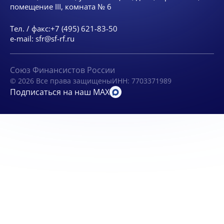
помещение III, комната № 6
Тел. / факс:
+7 (495) 621-83-50
e-mail:
sfr@sf-rf.ru
Союз Финансистов России
© 2026 Все права защищены
ИНН: 7703371989
Подписаться на наш MAX