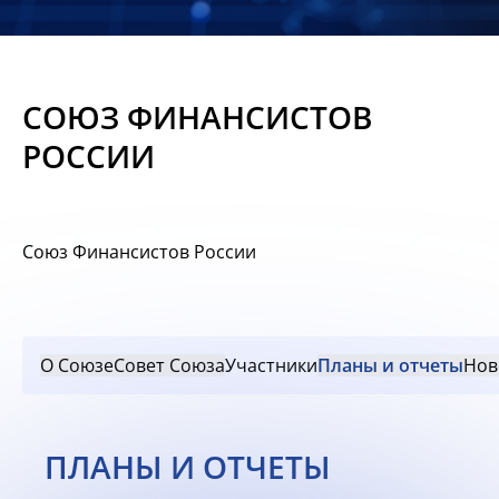
Новости
Мероприятия
СОЮЗ ФИНАНСИСТОВ
Материалы
РОССИИ
Обмен
опытом
Союз Финансистов России
Вступить
О Союзе
Совет Союза
Участники
Планы и отчеты
Нов
ПЛАНЫ И ОТЧЕТЫ