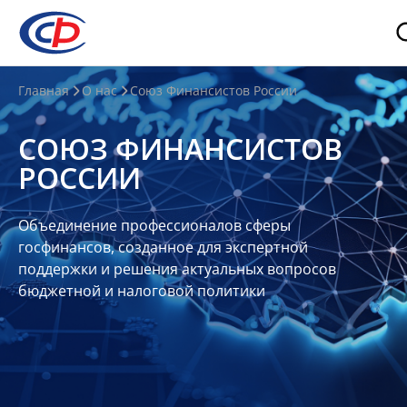
О
Главная
О нас
Союз Финансистов России
нас
СОЮЗ ФИНАНСИСТОВ
О
РОССИИ
СФР
Совет
Объединение профессионалов сферы
Союза
госфинансов, созданное для экспертной
Участники
поддержки и решения актуальных вопросов
бюджетной и налоговой политики
Планы
и
отчеты
Контакты