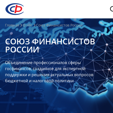
О
Главная
О нас
Союз Финансистов России
нас
СОЮЗ ФИНАНСИСТОВ
О
РОССИИ
СФР
Совет
Объединение профессионалов сферы
Союза
госфинансов, созданное для экспертной
Участники
поддержки и решения актуальных вопросов
бюджетной и налоговой политики
Планы
и
отчеты
Контакты