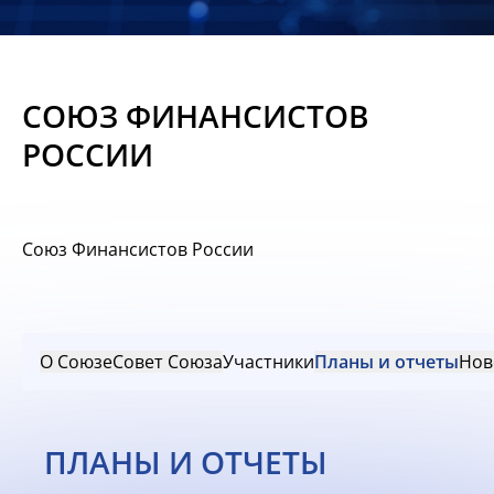
Новости
Мероприятия
СОЮЗ ФИНАНСИСТОВ
Материалы
РОССИИ
Обмен
опытом
Союз Финансистов России
Вступить
О Союзе
Совет Союза
Участники
Планы и отчеты
Нов
ПЛАНЫ И ОТЧЕТЫ