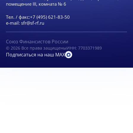
помещение III, комната № 6
Тел. / факс:
+7 (495) 621-83-50
e-mail:
sfr@sf-rf.ru
Союз Финансистов России
© 2026 Все права защищены
ИНН: 7703371989
Подписаться на наш MAX