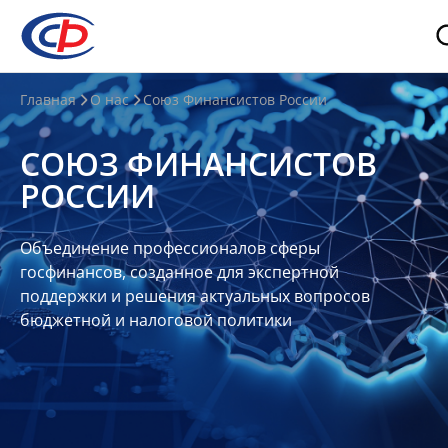
О
Главная
О нас
Союз Финансистов России
нас
СОЮЗ ФИНАНСИСТОВ
О
РОССИИ
СФР
Совет
Объединение профессионалов сферы
Союза
госфинансов, созданное для экспертной
Участники
поддержки и решения актуальных вопросов
бюджетной и налоговой политики
Планы
и
отчеты
Контакты