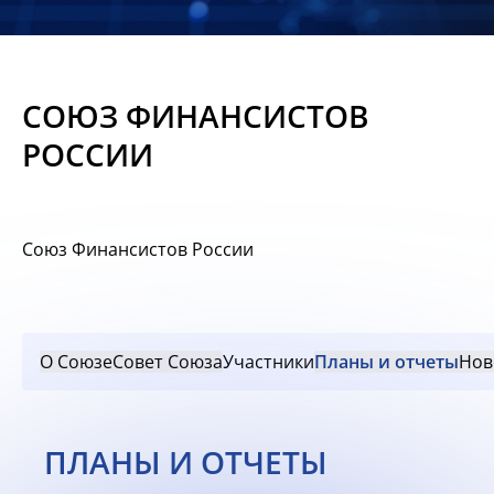
Новости
Мероприятия
СОЮЗ ФИНАНСИСТОВ
Материалы
РОССИИ
Обмен
опытом
Союз Финансистов России
Вступить
О Союзе
Совет Союза
Участники
Планы и отчеты
Нов
ПЛАНЫ И ОТЧЕТЫ