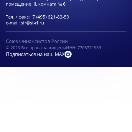
помещение III, комната № 6
Тел. / факс:
+7 (495) 621-83-50
e-mail:
sfr@sf-rf.ru
Союз Финансистов России
© 2026 Все права защищены
ИНН: 7703371989
Подписаться на наш MAX