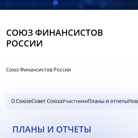
Новости
Мероприятия
СОЮЗ ФИНАНСИСТОВ
Материалы
РОССИИ
Обмен
опытом
Союз Финансистов России
Вступить
О Союзе
Совет Союза
Участники
Планы и отчеты
Нов
ПЛАНЫ И ОТЧЕТЫ