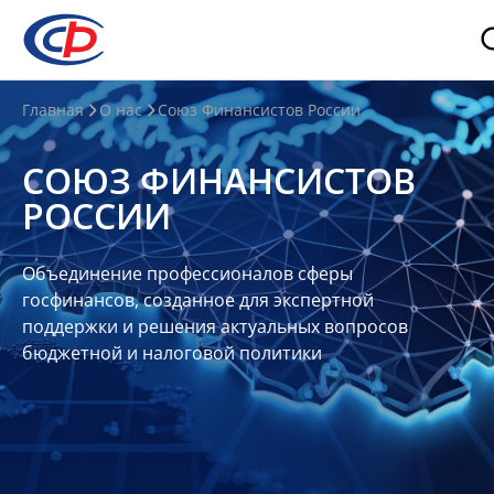
О
Главная
О нас
Союз Финансистов России
нас
СОЮЗ ФИНАНСИСТОВ
О
РОССИИ
СФР
Совет
Объединение профессионалов сферы
Союза
госфинансов, созданное для экспертной
Участники
поддержки и решения актуальных вопросов
бюджетной и налоговой политики
Планы
и
отчеты
Контакты