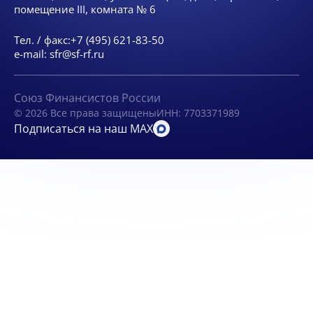
помещение III, комната № 6
Тел. / факс:
+7 (495) 621-83-50
e-mail:
sfr@sf-rf.ru
Союз Финансистов России
© 2026 Все права защищены
ИНН: 7703371989
Подписаться на наш MAX