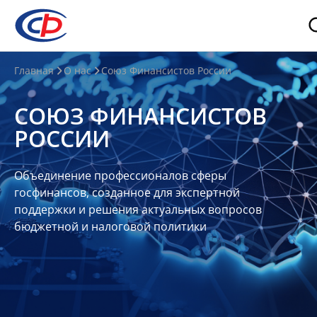
О
Главная
О нас
Союз Финансистов России
нас
СОЮЗ ФИНАНСИСТОВ
О
РОССИИ
СФР
Совет
Объединение профессионалов сферы
Союза
госфинансов, созданное для экспертной
Участники
поддержки и решения актуальных вопросов
бюджетной и налоговой политики
Планы
и
отчеты
Контакты