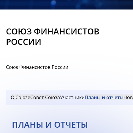
Новости
Мероприятия
СОЮЗ ФИНАНСИСТОВ
Материалы
РОССИИ
Обмен
опытом
Союз Финансистов России
Вступить
О Союзе
Совет Союза
Участники
Планы и отчеты
Нов
ПЛАНЫ И ОТЧЕТЫ