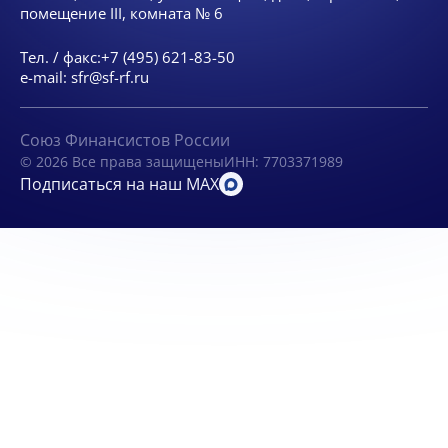
помещение III, комната № 6
Тел. / факс:
+7 (495) 621-83-50
e-mail:
sfr@sf-rf.ru
Союз Финансистов России
© 2026 Все права защищены
ИНН: 7703371989
Подписаться на наш MAX