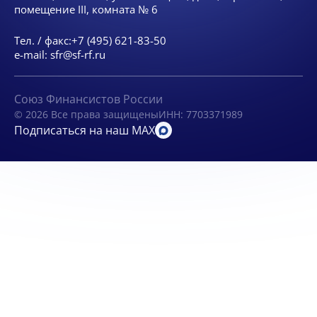
помещение III, комната № 6
Тел. / факс:
+7 (495) 621-83-50
e-mail:
sfr@sf-rf.ru
Союз Финансистов России
© 2026 Все права защищены
ИНН: 7703371989
Подписаться на наш MAX