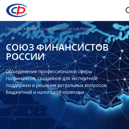
О
Главная
О нас
Союз Финансистов России
нас
СОЮЗ ФИНАНСИСТОВ
О
РОССИИ
СФР
Совет
Объединение профессионалов сферы
Союза
госфинансов, созданное для экспертной
Участники
поддержки и решения актуальных вопросов
бюджетной и налоговой политики
Планы
и
отчеты
Контакты