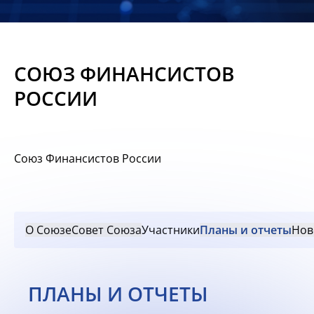
Новости
Мероприятия
СОЮЗ ФИНАНСИСТОВ
Материалы
РОССИИ
Обмен
опытом
Союз Финансистов России
Вступить
О Союзе
Совет Союза
Участники
Планы и отчеты
Нов
ПЛАНЫ И ОТЧЕТЫ