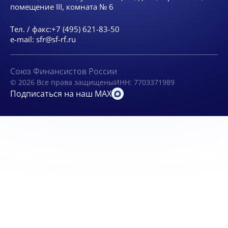
помещение III, комната № 6
Тел. / факс:
+7 (495) 621-83-50
e-mail:
sfr@sf-rf.ru
Союз Финансистов России
© 2026 Все права защищены
ИНН: 7703371989
Подписаться на наш MAX