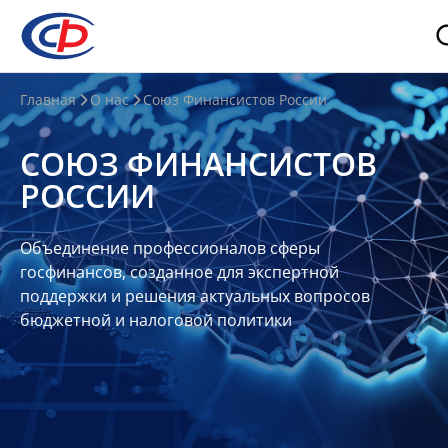
О
Главная
О нас
Союз Финансистов России
нас
СОЮЗ ФИНАНСИСТОВ
О
РОССИИ
СФР
Совет
Объединение профессионалов сферы
Союза
госфинансов, созданное для экспертной
Участники
поддержки и решения актуальных вопросов
бюджетной и налоговой политики
Планы
и
отчеты
Контакты