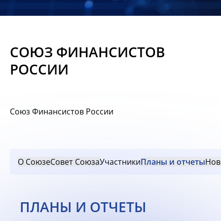
Новости
Мероприятия
СОЮЗ ФИНАНСИСТОВ
Материалы
РОССИИ
Обмен
опытом
Союз Финансистов России
Вступить
О Союзе
Совет Союза
Участники
Планы и отчеты
Нов
ПЛАНЫ И ОТЧЕТЫ