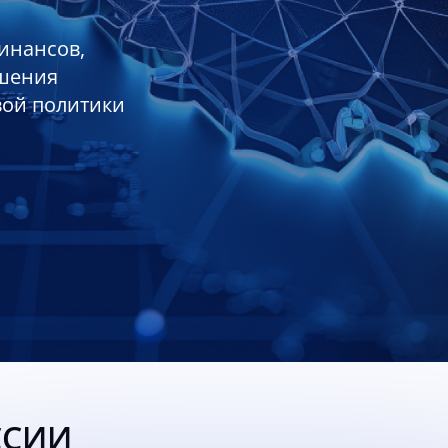
инансов,
ешения
вой политики
ССИИ