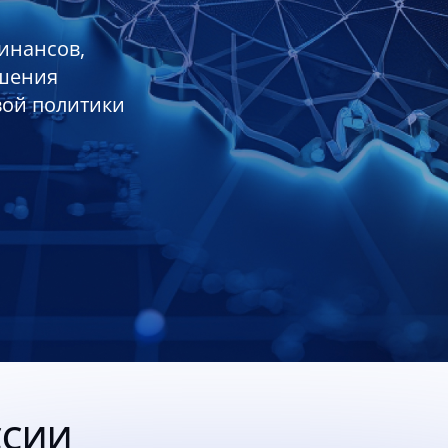
инансов,
ешения
вой политики
ССИИ