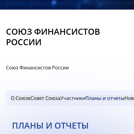
Новости
Мероприятия
СОЮЗ ФИНАНСИСТОВ
Материалы
РОССИИ
Обмен
опытом
Союз Финансистов России
Вступить
О Союзе
Совет Союза
Участники
Планы и отчеты
Нов
ПЛАНЫ И ОТЧЕТЫ