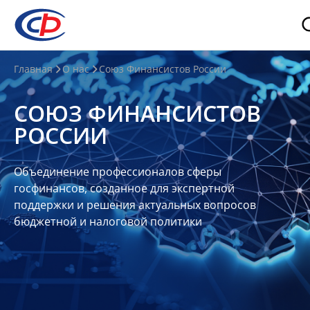
О
Главная
О нас
Союз Финансистов России
нас
СОЮЗ ФИНАНСИСТОВ
О
РОССИИ
СФР
Совет
Объединение профессионалов сферы
Союза
госфинансов, созданное для экспертной
Участники
поддержки и решения актуальных вопросов
бюджетной и налоговой политики
Планы
и
отчеты
Контакты