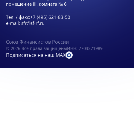
помещение III, комната № 6
Тел. / факс:
+7 (495) 621-83-50
e-mail:
sfr@sf-rf.ru
Союз Финансистов России
© 2026 Все права защищены
ИНН: 7703371989
Подписаться на наш MAX