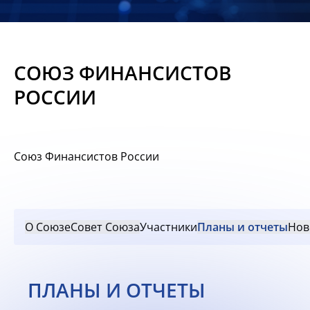
Новости
Мероприятия
СОЮЗ ФИНАНСИСТОВ
Материалы
РОССИИ
Обмен
опытом
Союз Финансистов России
Вступить
О Союзе
Совет Союза
Участники
Планы и отчеты
Нов
ПЛАНЫ И ОТЧЕТЫ