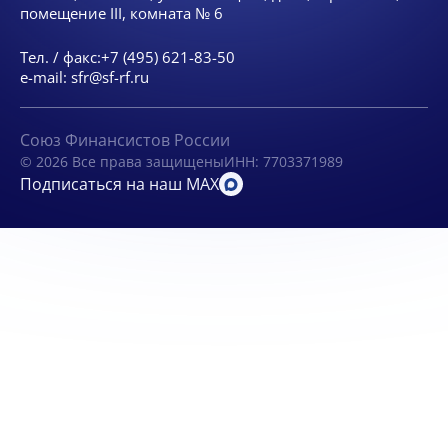
помещение III, комната № 6
Тел. / факс:
+7 (495) 621-83-50
e-mail:
sfr@sf-rf.ru
Союз Финансистов России
© 2026 Все права защищены
ИНН: 7703371989
Подписаться на наш MAX