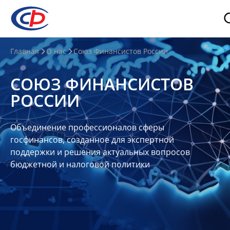
О
Главная
О нас
Союз Финансистов России
нас
СОЮЗ ФИНАНСИСТОВ
О
РОССИИ
СФР
Совет
Объединение профессионалов сферы
Союза
госфинансов, созданное для экспертной
Участники
поддержки и решения актуальных вопросов
бюджетной и налоговой политики
Планы
и
отчеты
Контакты