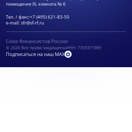
помещение III, комната № 6
Тел. / факс:
+7 (495) 621-83-50
e-mail:
sfr@sf-rf.ru
Союз Финансистов России
© 2026 Все права защищены
ИНН: 7703371989
Подписаться на наш MAX