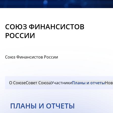
Новости
Мероприятия
СОЮЗ ФИНАНСИСТОВ
Материалы
РОССИИ
Обмен
опытом
Союз Финансистов России
Вступить
О Союзе
Совет Союза
Участники
Планы и отчеты
Нов
ПЛАНЫ И ОТЧЕТЫ