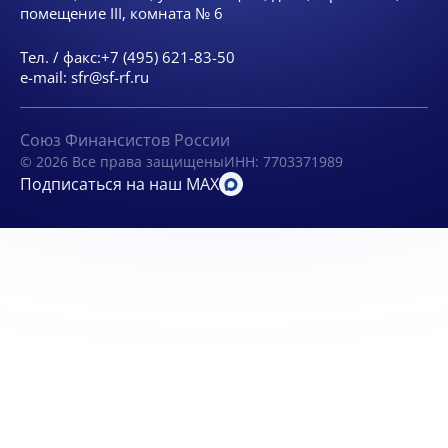
помещение III, комната № 6
Тел. / факс:
+7 (495) 621-83-50
e-mail:
sfr@sf-rf.ru
Союз Финансистов России
© 2026 Все права защищены
ИНН: 7703371989
Подписаться на наш MAX