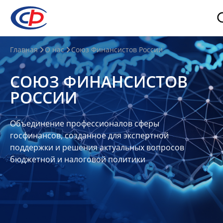
О
Главная
О нас
Союз Финансистов России
нас
СОЮЗ ФИНАНСИСТОВ
О
РОССИИ
СФР
Совет
Объединение профессионалов сферы
Союза
госфинансов, созданное для экспертной
Участники
поддержки и решения актуальных вопросов
бюджетной и налоговой политики
Планы
и
отчеты
Контакты