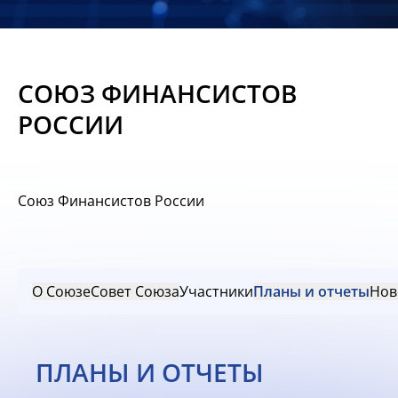
Новости
Мероприятия
СОЮЗ ФИНАНСИСТОВ
Материалы
РОССИИ
Обмен
опытом
Союз Финансистов России
Вступить
О Союзе
Совет Союза
Участники
Планы и отчеты
Нов
ПЛАНЫ И ОТЧЕТЫ