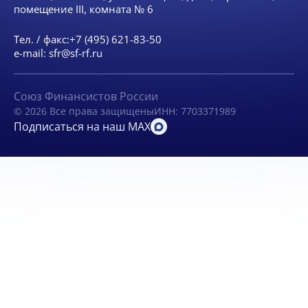
помещение III, комната № 6
Тел. / факс:
+7 (495) 621-83-50
e-mail:
sfr@sf-rf.ru
Союз Финансистов России
© 2026 Все права защищены
ИНН: 7703371989
Подписаться на наш MAX