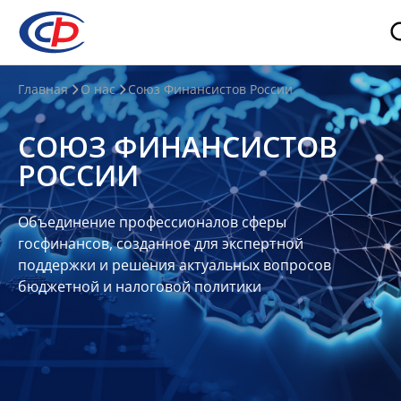
О
Главная
О нас
Союз Финансистов России
нас
СОЮЗ ФИНАНСИСТОВ
О
РОССИИ
СФР
Совет
Объединение профессионалов сферы
Союза
госфинансов, созданное для экспертной
Участники
поддержки и решения актуальных вопросов
бюджетной и налоговой политики
Планы
и
отчеты
Контакты