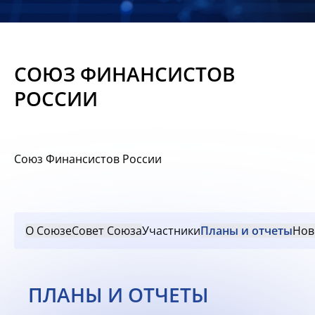
Новости
Мероприятия
СОЮЗ ФИНАНСИСТОВ
Материалы
РОССИИ
Обмен
опытом
Союз Финансистов России
Вступить
О Союзе
Совет Союза
Участники
Планы и отчеты
Нов
ПЛАНЫ И ОТЧЕТЫ