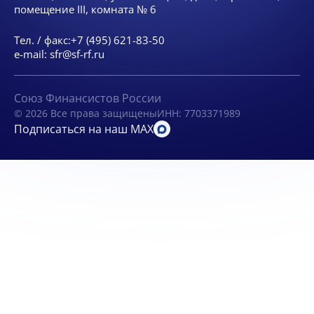
помещение III, комната № 6
Тел. / факс:
+7 (495) 621-83-50
e-mail:
sfr@sf-rf.ru
Союз Финансистов России
© 2026 Все права защищены
ИНН: 7703371989
Подписаться на наш MAX