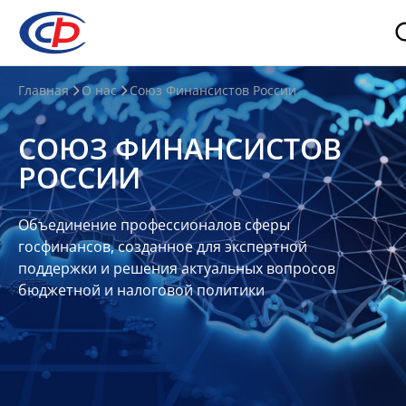
О
Главная
О нас
Союз Финансистов России
нас
СОЮЗ ФИНАНСИСТОВ
О
РОССИИ
СФР
Совет
Объединение профессионалов сферы
Союза
госфинансов, созданное для экспертной
Участники
поддержки и решения актуальных вопросов
бюджетной и налоговой политики
Планы
и
отчеты
Контакты