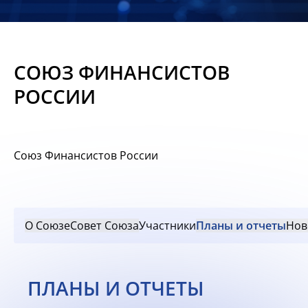
Новости
Мероприятия
СОЮЗ ФИНАНСИСТОВ
Материалы
РОССИИ
Обмен
опытом
Союз Финансистов России
Вступить
О Союзе
Совет Союза
Участники
Планы и отчеты
Нов
ПЛАНЫ И ОТЧЕТЫ