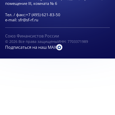
помещение III, комната № 6
Тел. / факс:
+7 (495) 621-83-50
e-mail:
sfr@sf-rf.ru
Союз Финансистов России
© 2026 Все права защищены
ИНН: 7703371989
Подписаться на наш MAX