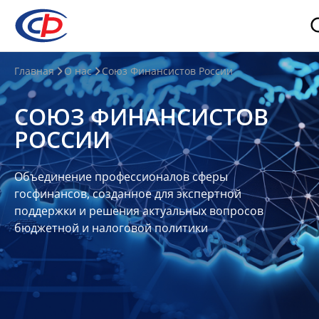
О
Главная
О нас
Союз Финансистов России
нас
СОЮЗ ФИНАНСИСТОВ
О
РОССИИ
СФР
Совет
Объединение профессионалов сферы
Союза
госфинансов, созданное для экспертной
Участники
поддержки и решения актуальных вопросов
бюджетной и налоговой политики
Планы
и
отчеты
Контакты