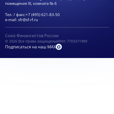
помещение III, комната № 6
Тел. / факс:
+7 (495) 621-83-50
e-mail:
sfr@sf-rf.ru
Союз Финансистов России
© 2026 Все права защищены
ИНН: 7703371989
Подписаться на наш MAX