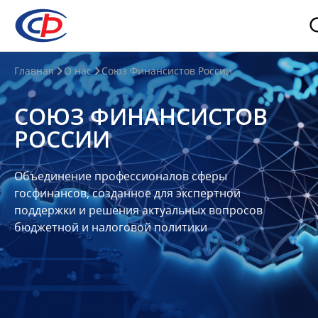
О
Главная
О нас
Союз Финансистов России
нас
СОЮЗ ФИНАНСИСТОВ
О
РОССИИ
СФР
Совет
Объединение профессионалов сферы
Союза
госфинансов, созданное для экспертной
Участники
поддержки и решения актуальных вопросов
бюджетной и налоговой политики
Планы
и
отчеты
Контакты