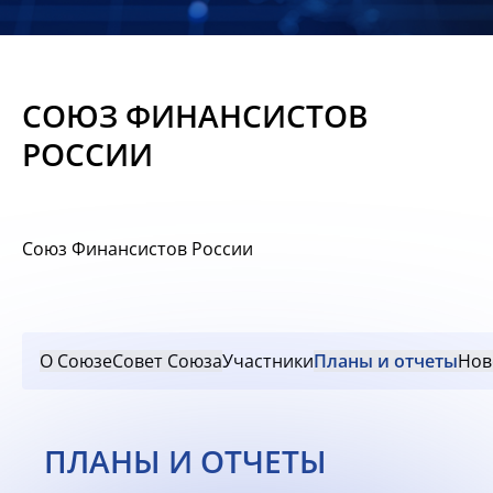
Новости
Мероприятия
СОЮЗ ФИНАНСИСТОВ
Материалы
РОССИИ
Обмен
опытом
Союз Финансистов России
Вступить
О Союзе
Совет Союза
Участники
Планы и отчеты
Нов
ПЛАНЫ И ОТЧЕТЫ