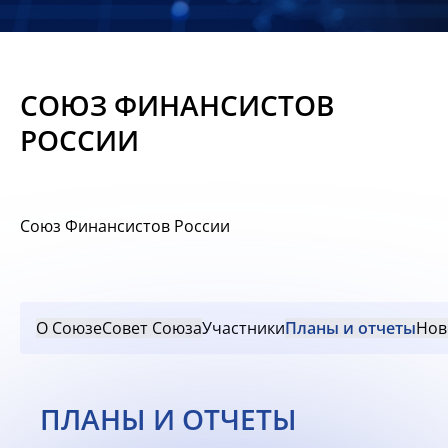
Новости
Мероприятия
СОЮЗ ФИНАНСИСТОВ
Материалы
РОССИИ
Обмен
опытом
Союз Финансистов России
Вступить
О Союзе
Совет Союза
Участники
Планы и отчеты
Нов
ПЛАНЫ И ОТЧЕТЫ