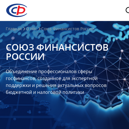
О
Главная
О нас
Союз Финансистов России
нас
СОЮЗ ФИНАНСИСТОВ
О
РОССИИ
СФР
Совет
Объединение профессионалов сферы
Союза
госфинансов, созданное для экспертной
Участники
поддержки и решения актуальных вопросов
бюджетной и налоговой политики
Планы
и
отчеты
Контакты