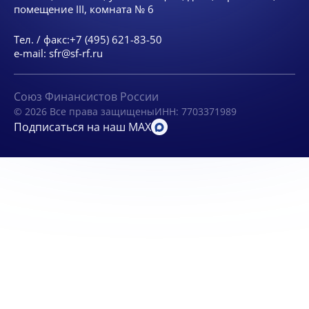
помещение III, комната № 6
Тел. / факс:
+7 (495) 621-83-50
e-mail:
sfr@sf-rf.ru
Союз Финансистов России
© 2026 Все права защищены
ИНН: 7703371989
Подписаться на наш MAX