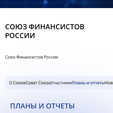
Новости
Мероприятия
СОЮЗ ФИНАНСИСТОВ
Материалы
РОССИИ
Обмен
опытом
Союз Финансистов России
Вступить
О Союзе
Совет Союза
Участники
Планы и отчеты
Нов
ПЛАНЫ И ОТЧЕТЫ