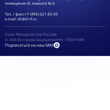
помещение III, комната № 6
Тел. / факс:
+7 (495) 621-83-50
e-mail:
sfr@sf-rf.ru
Союз Финансистов России
© 2026 Все права защищены
ИНН: 7703371989
Подписаться на наш MAX