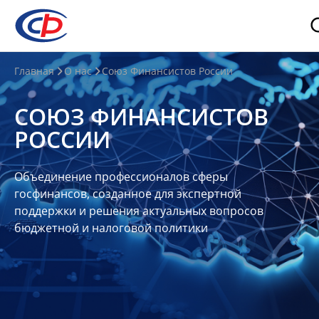
О
Главная
О нас
Союз Финансистов России
нас
СОЮЗ ФИНАНСИСТОВ
О
РОССИИ
СФР
Совет
Объединение профессионалов сферы
Союза
госфинансов, созданное для экспертной
Участники
поддержки и решения актуальных вопросов
бюджетной и налоговой политики
Планы
и
отчеты
Контакты