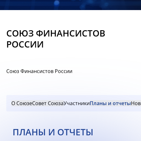
Новости
Мероприятия
СОЮЗ ФИНАНСИСТОВ
Материалы
РОССИИ
Обмен
опытом
Союз Финансистов России
Вступить
О Союзе
Совет Союза
Участники
Планы и отчеты
Нов
ПЛАНЫ И ОТЧЕТЫ