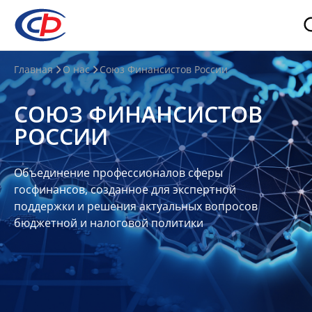
О
Главная
О нас
Союз Финансистов России
нас
СОЮЗ ФИНАНСИСТОВ
О
РОССИИ
СФР
Совет
Объединение профессионалов сферы
Союза
госфинансов, созданное для экспертной
Участники
поддержки и решения актуальных вопросов
бюджетной и налоговой политики
Планы
и
отчеты
Контакты