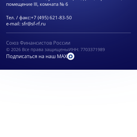
помещение III, комната № 6
Тел. / факс:
+7 (495) 621-83-50
e-mail:
sfr@sf-rf.ru
Союз Финансистов России
© 2026 Все права защищены
ИНН: 7703371989
Подписаться на наш MAX