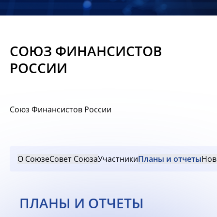
Новости
Мероприятия
СОЮЗ ФИНАНСИСТОВ
Материалы
РОССИИ
Обмен
опытом
Союз Финансистов России
Вступить
О Союзе
Совет Союза
Участники
Планы и отчеты
Нов
ПЛАНЫ И ОТЧЕТЫ