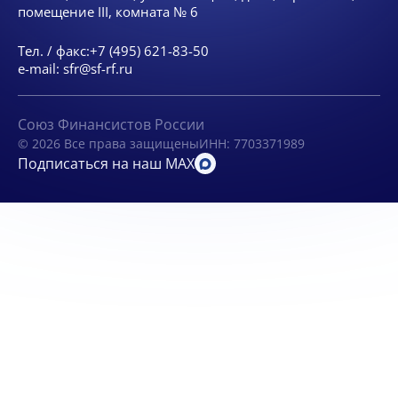
помещение III, комната № 6
Тел. / факс:
+7 (495) 621-83-50
e-mail:
sfr@sf-rf.ru
Союз Финансистов России
© 2026 Все права защищены
ИНН: 7703371989
Подписаться на наш MAX