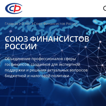
О
Главная
О нас
Союз Финансистов России
нас
СОЮЗ ФИНАНСИСТОВ
О
РОССИИ
СФР
Совет
Объединение профессионалов сферы
Союза
госфинансов, созданное для экспертной
Участники
поддержки и решения актуальных вопросов
бюджетной и налоговой политики
Планы
и
отчеты
Контакты