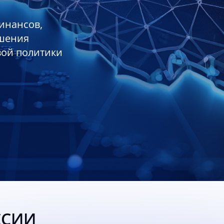
инансов,
ешения
вой политики
ССИИ