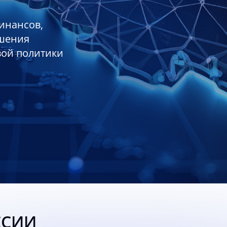
инансов,
ешения
вой политики
ССИИ