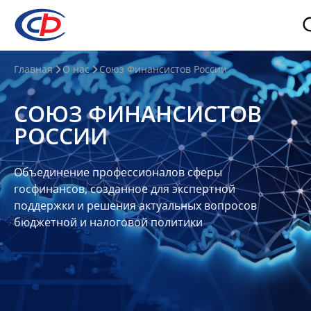
О
Главная
О нас
Союз Финансистов России
нас
СОЮЗ ФИНАНСИСТОВ
О
РОССИИ
СФР
Совет
Объединение профессионалов сферы
Союза
госфинансов, созданное для экспертной
Участники
поддержки и решения актуальных вопросов
бюджетной и налоговой политики
Планы
и
отчеты
Контакты