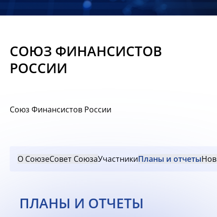
Новости
Мероприятия
СОЮЗ ФИНАНСИСТОВ
Материалы
РОССИИ
Обмен
опытом
Союз Финансистов России
Вступить
О Союзе
Совет Союза
Участники
Планы и отчеты
Нов
ПЛАНЫ И ОТЧЕТЫ