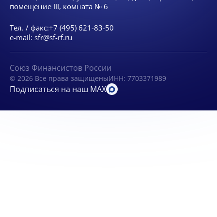
помещение III, комната № 6
Тел. / факс:
+7 (495) 621-83-50
e-mail:
sfr@sf-rf.ru
Союз Финансистов России
© 2026 Все права защищены
ИНН: 7703371989
Подписаться на наш MAX