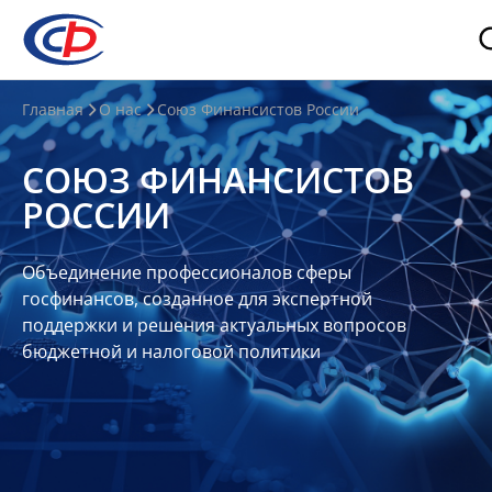
О
Главная
О нас
Союз Финансистов России
нас
СОЮЗ ФИНАНСИСТОВ
О
РОССИИ
СФР
Совет
Объединение профессионалов сферы
Союза
госфинансов, созданное для экспертной
Участники
поддержки и решения актуальных вопросов
бюджетной и налоговой политики
Планы
и
отчеты
Контакты