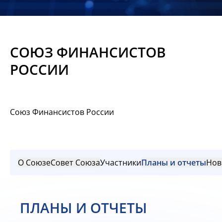
Новости
Мероприятия
СОЮЗ ФИНАНСИСТОВ
Материалы
РОССИИ
Обмен
опытом
Союз Финансистов России
Вступить
О Союзе
Совет Союза
Участники
Планы и отчеты
Нов
ПЛАНЫ И ОТЧЕТЫ