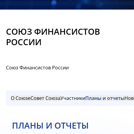
Новости
Мероприятия
СОЮЗ ФИНАНСИСТОВ
Материалы
РОССИИ
Обмен
опытом
Союз Финансистов России
Вступить
О Союзе
Совет Союза
Участники
Планы и отчеты
Нов
ПЛАНЫ И ОТЧЕТЫ