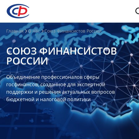
О
Главная
О нас
Союз Финансистов России
нас
СОЮЗ ФИНАНСИСТОВ
О
РОССИИ
СФР
Совет
Объединение профессионалов сферы
Союза
госфинансов, созданное для экспертной
Участники
поддержки и решения актуальных вопросов
бюджетной и налоговой политики
Планы
и
отчеты
Контакты