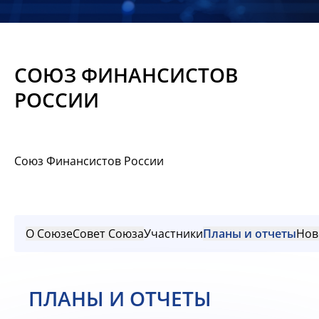
Новости
Мероприятия
СОЮЗ ФИНАНСИСТОВ
Материалы
РОССИИ
Обмен
опытом
Союз Финансистов России
Вступить
О Союзе
Совет Союза
Участники
Планы и отчеты
Нов
ПЛАНЫ И ОТЧЕТЫ