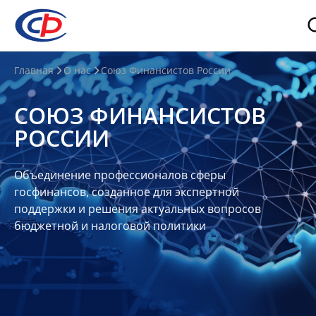
О
Главная
О нас
Союз Финансистов России
нас
СОЮЗ ФИНАНСИСТОВ
О
РОССИИ
СФР
Совет
Объединение профессионалов сферы
Союза
госфинансов, созданное для экспертной
Участники
поддержки и решения актуальных вопросов
бюджетной и налоговой политики
Планы
и
отчеты
Контакты