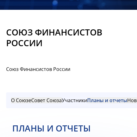
Новости
Мероприятия
СОЮЗ ФИНАНСИСТОВ
Материалы
РОССИИ
Обмен
опытом
Союз Финансистов России
Вступить
О Союзе
Совет Союза
Участники
Планы и отчеты
Нов
ПЛАНЫ И ОТЧЕТЫ