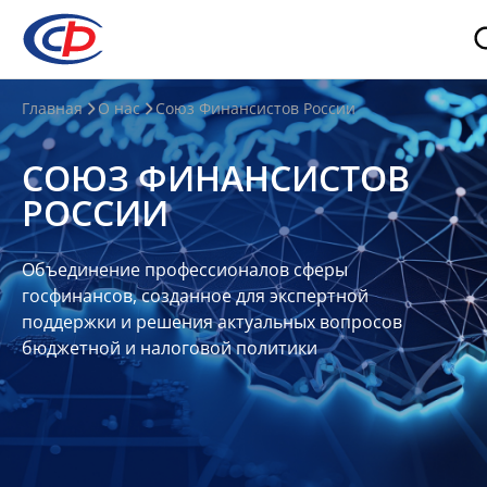
О
Главная
О нас
Союз Финансистов России
нас
СОЮЗ ФИНАНСИСТОВ
О
РОССИИ
СФР
Совет
Объединение профессионалов сферы
Союза
госфинансов, созданное для экспертной
Участники
поддержки и решения актуальных вопросов
бюджетной и налоговой политики
Планы
и
отчеты
Контакты