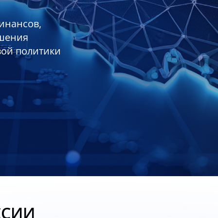
инансов,
ешения
вой политики
ССИИ