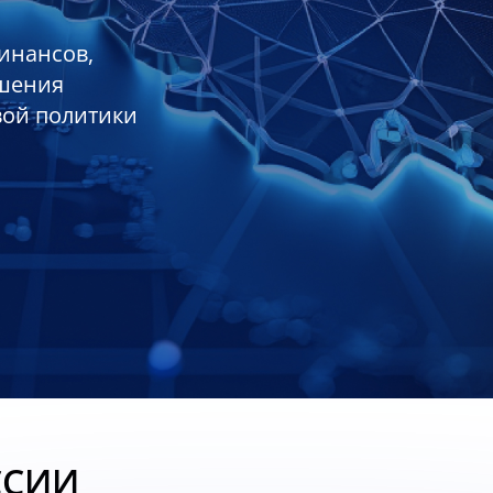
инансов,
ешения
вой политики
ССИИ