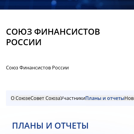
Новости
Мероприятия
СОЮЗ ФИНАНСИСТОВ
Материалы
РОССИИ
Обмен
опытом
Союз Финансистов России
Вступить
О Союзе
Совет Союза
Участники
Планы и отчеты
Нов
ПЛАНЫ И ОТЧЕТЫ