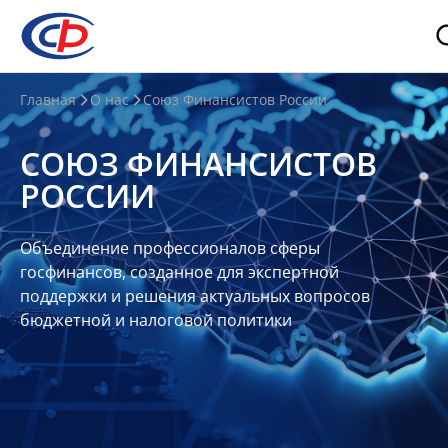
О
Главная
О нас
Союз Финансистов России
нас
СОЮЗ ФИНАНСИСТОВ
О
РОССИИ
СФР
Совет
Объединение профессионалов сферы
Союза
госфинансов, созданное для экспертной
Участники
поддержки и решения актуальных вопросов
бюджетной и налоговой политики
Планы
и
отчеты
Контакты