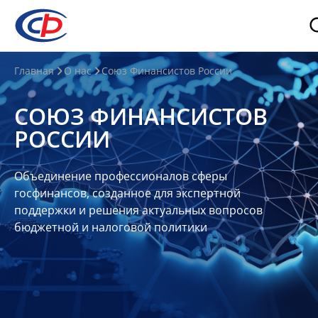
О
Главная
О нас
Союз Финансистов России
нас
СОЮЗ ФИНАНСИСТОВ
О
РОССИИ
СФР
Совет
Объединение профессионалов сферы
Союза
госфинансов, созданное для экспертной
Участники
поддержки и решения актуальных вопросов
бюджетной и налоговой политики
Планы
и
отчеты
Контакты