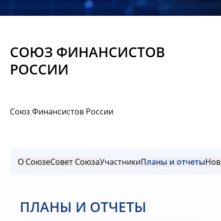
Новости
Мероприятия
СОЮЗ ФИНАНСИСТОВ
Материалы
РОССИИ
Обмен
опытом
Союз Финансистов России
Вступить
О Союзе
Совет Союза
Участники
Планы и отчеты
Нов
ПЛАНЫ И ОТЧЕТЫ