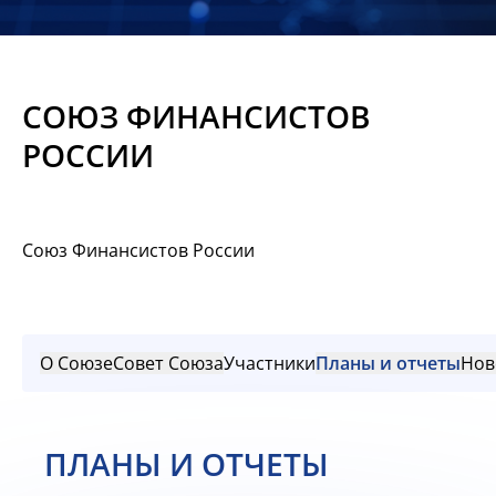
Новости
Мероприятия
СОЮЗ ФИНАНСИСТОВ
Материалы
РОССИИ
Обмен
опытом
Союз Финансистов России
Вступить
О Союзе
Совет Союза
Участники
Планы и отчеты
Нов
ПЛАНЫ И ОТЧЕТЫ