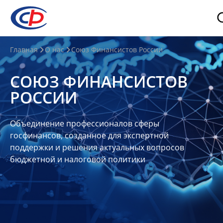
О
Главная
О нас
Союз Финансистов России
нас
СОЮЗ ФИНАНСИСТОВ
О
РОССИИ
СФР
Совет
Объединение профессионалов сферы
Союза
госфинансов, созданное для экспертной
Участники
поддержки и решения актуальных вопросов
бюджетной и налоговой политики
Планы
и
отчеты
Контакты