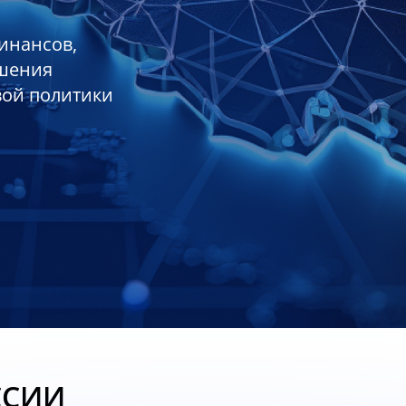
инансов,
ешения
вой политики
ССИИ